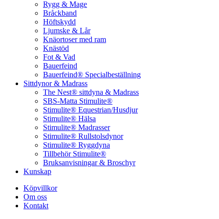
Rygg & Mage
Bråckband
Höftskydd
Ljumske & Lår
Knäortoser med ram
Knästöd
Fot & Vad
Bauerfeind
Bauerfeind® Specialbeställning
Sittdynor & Madrass
The Nest® sittdyna & Madrass
SBS-Matta Stimulite®
Stimulite® Equestrian/Husdjur
Stimulite® Hälsa
Stimulite® Madrasser
Stimulite® Rullstolsdynor
Stimulite® Ryggdyna
Tillbehör Stimulite®
Bruksanvisningar & Broschyr
Kunskap
Köpvillkor
Om oss
Kontakt