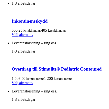
1-3 arbetsdagar
Inkontinensskydd
506.25
kr
405
kr
inkl. moms
exkl. moms
Den
Välj alternativ
här
Leveransförsening – ring oss.
produkten
har
1-3 arbetsdagar
flera
varianter.
De
olika
Överdrag till Stimulite® Pediatric Contoured
alternativen
kan
väljas
1 507.50
kr
1 206
kr
inkl. moms
exkl. moms
Den
på
Välj alternativ
här
produktsidan
Leveransförsening – ring oss.
produkten
har
1-3 arbetsdagar
flera
varianter.
De