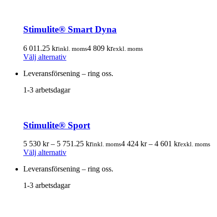
varianter.
De
olika
Stimulite® Smart Dyna
alternativen
kan
väljas
6 011.25
kr
4 809
kr
inkl. moms
exkl. moms
Den
på
Välj alternativ
här
produktsidan
Leveransförsening – ring oss.
produkten
har
1-3 arbetsdagar
flera
varianter.
De
olika
Stimulite® Sport
alternativen
kan
Prisintervall:
Prisintervall
väljas
5 530
kr
–
5 751.25
kr
4 424
kr
–
4 601
kr
inkl. moms
exkl. moms
Den
5
4
på
Välj alternativ
här
530.00 kr
424.00 kr
produktsidan
Leveransförsening – ring oss.
produkten
till
till
har
5
4
1-3 arbetsdagar
flera
751.25 kr
601.00 kr
varianter.
De
olika