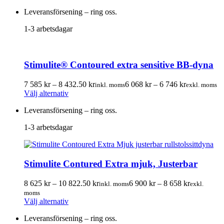
här
till
till
Leveransförsening – ring oss.
produkten
10
8
har
261.25 kr
209.00 
1-3 arbetsdagar
flera
varianter.
De
olika
Stimulite® Contoured extra sensitive BB-dyna
alternativen
kan
Prisintervall:
Prisintervall
väljas
7 585
kr
–
8 432.50
kr
6 068
kr
–
6 746
kr
inkl. moms
exkl. moms
Den
7
6
på
Välj alternativ
här
585.00 kr
068.00 kr
produktsidan
Leveransförsening – ring oss.
produkten
till
till
har
8
6
1-3 arbetsdagar
flera
432.50 kr
746.00 kr
varianter.
De
olika
Stimulite Contured Extra mjuk, Justerbar
alternativen
kan
Prisintervall:
Prisinterval
väljas
8 625
kr
–
10 822.50
kr
6 900
kr
–
8 658
kr
inkl. moms
exkl.
8
6
på
moms
Den
625.00 kr
900.00 kr
produktsidan
Välj alternativ
här
till
till
Leveransförsening – ring oss.
produkten
10
8