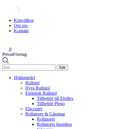
Köpvillkor
Om oss
Kontakt
0
Privat
Företag
Sök
efter:
Hjälpmedel
Rullstol
Hyra Rullstol
Elektrisk Rullstol
Tillbehör till Eloflex
Tillbehör Plego
Elscooter
Rollatorer & Gåramar
Rollatorer
Rollatorer Inomhus