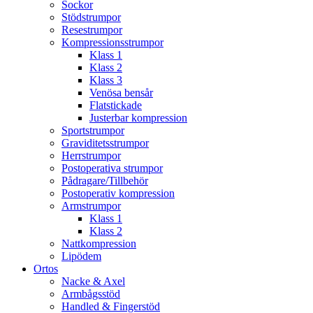
Sockor
Stödstrumpor
Resestrumpor
Kompressionsstrumpor
Klass 1
Klass 2
Klass 3
Venösa bensår
Flatstickade
Justerbar kompression
Sportstrumpor
Graviditetsstrumpor
Herrstrumpor
Postoperativa strumpor
Pådragare/Tillbehör
Postoperativ kompression
Armstrumpor
Klass 1
Klass 2
Nattkompression
Lipödem
Ortos
Nacke & Axel
Armbågsstöd
Handled & Fingerstöd