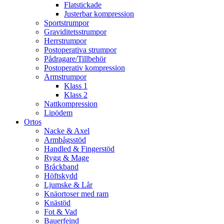
Flatstickade
Justerbar kompression
Sportstrumpor
Graviditetsstrumpor
Herrstrumpor
Postoperativa strumpor
Pådragare/Tillbehör
Postoperativ kompression
Armstrumpor
Klass 1
Klass 2
Nattkompression
Lipödem
Ortos
Nacke & Axel
Armbågsstöd
Handled & Fingerstöd
Rygg & Mage
Bråckband
Höftskydd
Ljumske & Lår
Knäortoser med ram
Knästöd
Fot & Vad
Bauerfeind