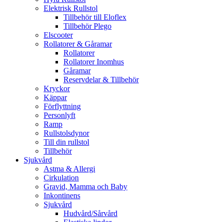
Elektrisk Rullstol
Tillbehör till Eloflex
Tillbehör Plego
Elscooter
Rollatorer & Gåramar
Rollatorer
Rollatorer Inomhus
Gåramar
Reservdelar & Tillbehör
Kryckor
Käppar
Förflyttning
Personlyft
Ramp
Rullstolsdynor
Till din rullstol
Tillbehör
Sjukvård
Astma & Allergi
Cirkulation
Gravid, Mamma och Baby
Inkontinens
Sjukvård
Hudvård/Sårvård