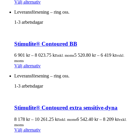
Den
732.00 kr
985.60 k
produktsidan
Välj alternativ
här
till
till
Leveransförsening – ring oss.
produkten
9
7
har
428.00 kr
542.40 k
1-3 arbetsdagar
flera
varianter.
De
olika
Stimulite® Contoured BB
alternativen
kan
Prisintervall:
Prisinterv
väljas
6 901
kr
–
8 023.75
kr
5 520.80
kr
–
6 419
kr
inkl. moms
exkl.
6
5
på
moms
Den
901.00 kr
520.80 k
produktsidan
Välj alternativ
här
till
till
Leveransförsening – ring oss.
produkten
8
6
har
023.75 kr
419.00 k
1-3 arbetsdagar
flera
varianter.
De
olika
Stimulite® Contoured extra sensitive-dyna
alternativen
kan
Prisintervall:
Prisinte
väljas
8 178
kr
–
10 261.25
kr
6 542.40
kr
–
8 209
kr
inkl. moms
exkl.
8
6
på
moms
Den
178.00 kr
542.40 
produktsidan
Välj alternativ