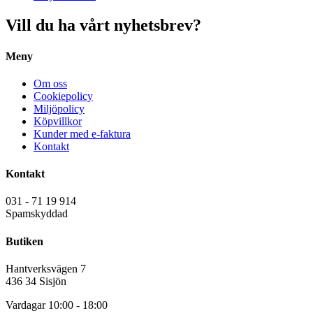
här
191.00 kr
till
produktsidan
produkten
till
991.00 kr
Vill du ha vårt nyhetsbrev?
har
1
flera
238.75 kr
Meny
varianter.
De
olika
Om oss
alternativen
Cookiepolicy
kan
Miljöpolicy
väljas
Köpvillkor
på
Kunder med e-faktura
produktsidan
Kontakt
Kontakt
031 - 71 19 914
Spamskyddad
Butiken
Hantverksvägen 7
436 34 Sisjön
Vardagar 10:00 - 18:00