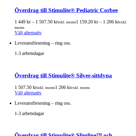
olika
Överdrag till Stimulite® Pediatric Corbee
alternativen
kan
Prisintervall:
Prisinterv
väljas
1 449
kr
–
1 507.50
kr
1 159.20
kr
–
1 206
kr
inkl. moms
exkl.
1
1
på
moms
Den
449.00 kr
159.20 k
produktsidan
Välj alternativ
här
till
till
Leveransförsening – ring oss.
produkten
1
1
har
507.50 kr
206.00 k
1-3 arbetsdagar
flera
varianter.
De
olika
Överdrag till Stimulite® Silver-sittdyna
alternativen
kan
väljas
1 507.50
kr
1 206
kr
inkl. moms
exkl. moms
Den
på
Välj alternativ
här
produktsidan
Leveransförsening – ring oss.
produkten
har
1-3 arbetsdagar
flera
varianter.
De
olika
Överdrag till Stimulite® Slimline™ och