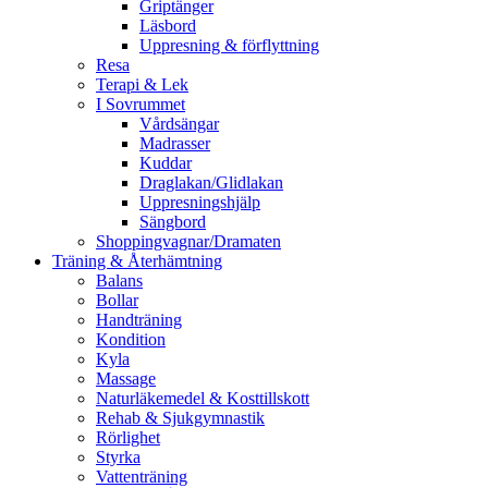
Griptänger
Läsbord
Uppresning & förflyttning
Resa
Terapi & Lek
I Sovrummet
Vårdsängar
Madrasser
Kuddar
Draglakan/Glidlakan
Uppresningshjälp
Sängbord
Shoppingvagnar/Dramaten
Träning & Återhämtning
Balans
Bollar
Handträning
Kondition
Kyla
Massage
Naturläkemedel & Kosttillskott
Rehab & Sjukgymnastik
Rörlighet
Styrka
Vattenträning