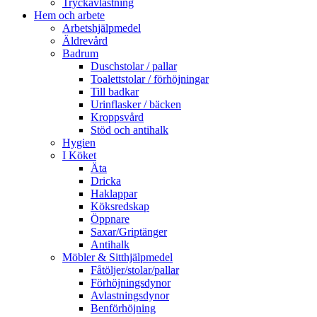
Tryckavlastning
Hem och arbete
Arbetshjälpmedel
Äldrevård
Badrum
Duschstolar / pallar
Toalettstolar / förhöjningar
Till badkar
Urinflasker / bäcken
Kroppsvård
Stöd och antihalk
Hygien
I Köket
Äta
Dricka
Haklappar
Köksredskap
Öppnare
Saxar/Griptänger
Antihalk
Möbler & Sitthjälpmedel
Fåtöljer/stolar/pallar
Förhöjningsdynor
Avlastningsdynor
Benförhöjning