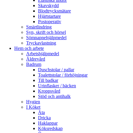
Elastiska lindor
Skavskydd
Blodtrycksmätare
Hjärtstartare
Postoperativ
Smärtlindring
Syn, skrift och hörsel
Sömnapnehjälpmedel
Tryckavlastning
Hem och arbete
Arbetshjälpmedel
Äldrevård
Badrum
Duschstolar / pallar
Toalettstolar / förhöjningar
Till badkar
Urinflasker / bäcken
Kroppsvård
Stöd och antihalk
Hygien
I Köket
Äta
Dricka
Haklappar
Köksredskap