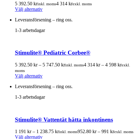
väljas
5 392.50
kr
4 314
kr
inkl. moms
exkl. moms
Den
på
Välj alternativ
här
produktsidan
Leveransförsening – ring oss.
produkten
har
1-3 arbetsdagar
flera
varianter.
De
olika
Stimulite® Pediatric Corbee®
alternativen
kan
Prisintervall:
Prisinterv
väljas
5 392.50
kr
–
5 747.50
kr
4 314
kr
–
4 598
kr
inkl. moms
exkl.
5
4
på
moms
Den
392.50 kr
314.00 k
produktsidan
Välj alternativ
här
till
till
Leveransförsening – ring oss.
produkten
5
4
har
747.50 kr
598.00 k
1-3 arbetsdagar
flera
varianter.
De
olika
Stimulite® Vattentät hätta inkontinens
alternativen
kan
Prisintervall:
Prisintervall:
väljas
1 191
kr
–
1 238.75
kr
952.80
kr
–
991
kr
inkl. moms
exkl. moms
Den
1
952.80 kr
på
Välj alternativ