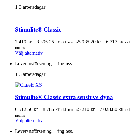
har
822.50 kr
658.00 kr
1-3 arbetsdagar
flera
varianter.
De
olika
Stimulite® Classic
alternativen
kan
Prisintervall:
Prisinterv
väljas
7 419
kr
–
8 396.25
kr
5 935.20
kr
–
6 717
kr
inkl. moms
exkl.
7
5
på
moms
Den
419.00 kr
935.20 k
produktsidan
Välj alternativ
här
till
till
Leveransförsening – ring oss.
produkten
8
6
har
396.25 kr
717.00 k
1-3 arbetsdagar
flera
varianter.
De
olika
Stimulite® Classic extra sensitive dyna
alternativen
kan
Prisintervall:
Prisinterv
väljas
6 512.50
kr
–
8 786
kr
5 210
kr
–
7 028.80
kr
inkl. moms
exkl.
6
5
på
moms
Den
512.50 kr
210.00 k
produktsidan
Välj alternativ
här
till
till
Leveransförsening – ring oss.
produkten
8
7
har
786.00 kr
028.80 k