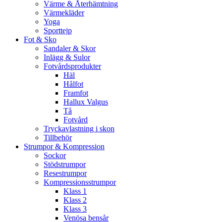
Värme & Återhämtning
Värmekläder
Yoga
Sporttejp
Fot & Sko
Sandaler & Skor
Inlägg & Sulor
Fotvårdsprodukter
Häl
Hålfot
Framfot
Hallux Valgus
Tå
Fotvård
Tryckavlastning i skon
Tillbehör
Strumpor & Kompression
Sockor
Stödstrumpor
Resestrumpor
Kompressionsstrumpor
Klass 1
Klass 2
Klass 3
Venösa bensår