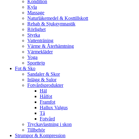
Kondition
Kyla
Massage
Naturläkemedel & Kosttillskott
Rehab & Sjukgymnastik
Rörlighet
Styrka
Vattenträning
Värme & Återhämtning
Värmekläder
Yoga
Sporttejp
Fot & Sko
Sandaler & Skor
Inlägg & Sulor
Fotvårdsprodukter
Häl
Hålfot
Framfot
Hallux Valgus
Tå
Fotvård
Tryckavlastning i skon
Tillbehör
Strumpor & Kompression