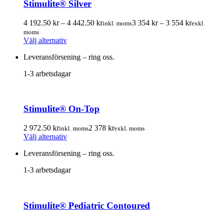
Stimulite® Silver
alternativen
kan
Prisintervall:
Prisinterv
väljas
4 192.50
kr
–
4 442.50
kr
3 354
kr
–
3 554
kr
inkl. moms
exkl.
4
3
på
moms
Den
192.50 kr
354.00 k
produktsidan
Välj alternativ
här
till
till
Leveransförsening – ring oss.
produkten
4
3
har
442.50 kr
554.00 k
1-3 arbetsdagar
flera
varianter.
De
olika
Stimulite® On-Top
alternativen
kan
väljas
2 972.50
kr
2 378
kr
inkl. moms
exkl. moms
Den
på
Välj alternativ
här
produktsidan
Leveransförsening – ring oss.
produkten
har
1-3 arbetsdagar
flera
varianter.
De
olika
Stimulite® Pediatric Contoured
alternativen
kan