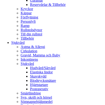
Gåramar
Reservdelar & Tillbehör
Kryckor
Käppar
Förflyttning
Personlyft
Ramp
Rullstolsdynor
Till din rullstol
Tillbehör
Sjukvård
Astma & Allergi
Cirkulation
Gravid, Mamma och Baby
Inkontinens
Sjukvård
Hudvård/Sårvård
Elastiska lindor
Skavskydd
Blodtrycksmätare
Hjärtstartare
Postoperativ
Smärtlindring
Syn, skrift och hörsel
Sömnapnehjälpmedel