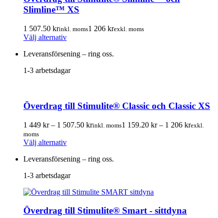
alternativen
Slimline™ XS
kan
väljas
på
1 507.50
kr
1 206
kr
inkl. moms
exkl. moms
produktsidan
Den
Välj alternativ
här
Leveransförsening – ring oss.
produkten
har
1-3 arbetsdagar
flera
varianter.
De
olika
Överdrag till Stimulite® Classic och Classic XS
alternativen
kan
Prisintervall:
Prisinterv
väljas
1 449
kr
–
1 507.50
kr
1 159.20
kr
–
1 206
kr
inkl. moms
exkl.
1
1
på
moms
Den
449.00 kr
159.20 k
produktsidan
Välj alternativ
här
till
till
Leveransförsening – ring oss.
produkten
1
1
har
507.50 kr
206.00 k
1-3 arbetsdagar
flera
varianter.
De
olika
Överdrag till Stimulite® Smart - sittdyna
alternativen