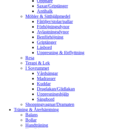
Öppnare
Saxar/Griptänger
Antihalk
Möbler & Sitthjälpmedel
Fåtöljer/stolar/pallar
Förhöjningsdynor
Avlastningsdynor
Benförhöjning
Griptänger
Läsbord
Uppresning & förflyttning
Resa
Terapi & Lek
I Sovrummet
Vårdsängar
Madrasser
Kuddar
Draglakan/Glidlakan
Uppresningshjälp
Sängbord
Shoppingvagnar/Dramaten
Träning & Återhämtning
Balans
Bollar
Handträning