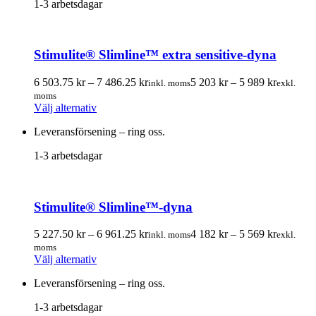
1-3 arbetsdagar
flera
varianter.
De
olika
Stimulite® Slimline™ extra sensitive-dyna
alternativen
kan
Prisintervall:
Prisinterv
väljas
6 503.75
kr
–
7 486.25
kr
5 203
kr
–
5 989
kr
inkl. moms
exkl.
6
5
på
moms
Den
503.75 kr
203.00 k
produktsidan
Välj alternativ
här
till
till
Leveransförsening – ring oss.
produkten
7
5
har
486.25 kr
989.00 k
1-3 arbetsdagar
flera
varianter.
De
olika
Stimulite® Slimline™-dyna
alternativen
kan
Prisintervall:
Prisinterv
väljas
5 227.50
kr
–
6 961.25
kr
4 182
kr
–
5 569
kr
inkl. moms
exkl.
5
4
på
moms
Den
227.50 kr
182.00 k
produktsidan
Välj alternativ
här
till
till
Leveransförsening – ring oss.
produkten
6
5
har
961.25 kr
569.00 k
1-3 arbetsdagar
flera