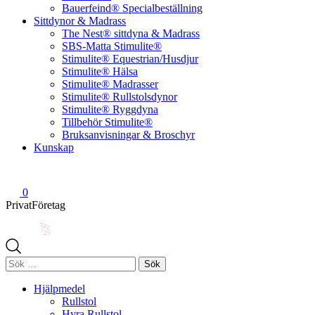
Bauerfeind® Specialbeställning
Sittdynor & Madrass
The Nest® sittdyna & Madrass
SBS-Matta Stimulite®
Stimulite® Equestrian/Husdjur
Stimulite® Hälsa
Stimulite® Madrasser
Stimulite® Rullstolsdynor
Stimulite® Ryggdyna
Tillbehör Stimulite®
Bruksanvisningar & Broschyr
Kunskap
0
Privat
Företag
Sök
efter:
Hjälpmedel
Rullstol
Hyra Rullstol