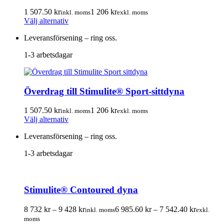
kan
väljas
1 507.50
kr
1 206
kr
inkl. moms
exkl. moms
Den
på
Välj alternativ
här
produktsidan
Leveransförsening – ring oss.
produkten
har
1-3 arbetsdagar
flera
varianter.
De
olika
Överdrag till Stimulite® Sport-sittdyna
alternativen
kan
väljas
1 507.50
kr
1 206
kr
inkl. moms
exkl. moms
Den
på
Välj alternativ
här
produktsidan
Leveransförsening – ring oss.
produkten
har
1-3 arbetsdagar
flera
varianter.
De
olika
Stimulite® Contoured dyna
alternativen
kan
Prisintervall:
Prisinterv
väljas
8 732
kr
–
9 428
kr
6 985.60
kr
–
7 542.40
kr
inkl. moms
exkl.
8
6
på
moms