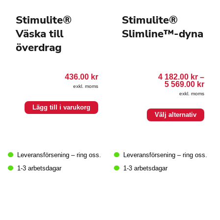
Stimulite®
Stimulite®
Väska till
Slimline™-dyna
överdrag
436.00
kr
4 182.00
kr
–
Pris
5 569.00
kr
exkl. moms
4
exkl. moms
182.
till
Lägg till i varukorg
Den
5
Välj alternativ
569.
här
produkten
har
flera
Leveransförsening – ring oss.
Leveransförsening – ring oss.
varianter.
De
1-3 arbetsdagar
1-3 arbetsdagar
olika
alternativen
kan
väljas
på
produktsidan