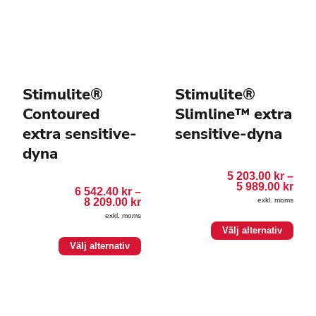
Stimulite®
Stimulite®
Contoured
Slimline™ extra
extra sensitive-
sensitive-dyna
dyna
5 203.00
kr
–
Pris
5 989.00
kr
6 542.40
kr
–
5
Prisintervall:
8 209.00
kr
exkl. moms
203.
6
till
exkl. moms
542.40 kr
Den
5
Välj alternativ
till
989.
här
Den
8
Välj alternativ
produkten
209.00 kr
här
har
produkten
flera
har
varianter.
flera
De
varianter.