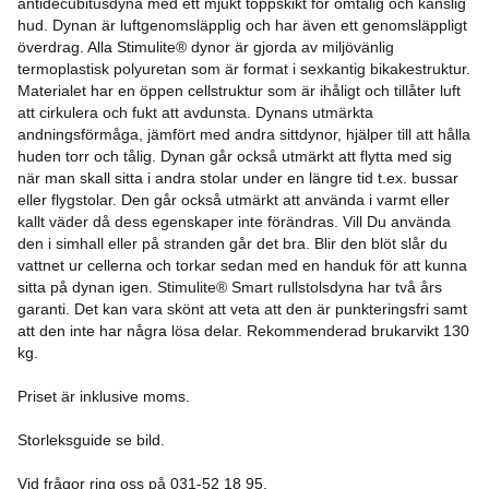
antidecubitusdyna med ett mjukt toppskikt för ömtålig och känslig
hud. Dynan är luftgenomsläpplig och har även ett genomsläppligt
överdrag. Alla Stimulite® dynor är gjorda av miljövänlig
termoplastisk polyuretan som är format i sexkantig bikakestruktur.
Materialet har en öppen cellstruktur som är ihåligt och tillåter luft
att cirkulera och fukt att avdunsta. Dynans utmärkta
andningsförmåga, jämfört med andra sittdynor, hjälper till att hålla
huden torr och tålig. Dynan går också utmärkt att flytta med sig
när man skall sitta i andra stolar under en längre tid t.ex. bussar
eller flygstolar. Den går också utmärkt att använda i varmt eller
kallt väder då dess egenskaper inte förändras. Vill Du använda
den i simhall eller på stranden går det bra. Blir den blöt slår du
vattnet ur cellerna och torkar sedan med en handuk för att kunna
sitta på dynan igen. Stimulite® Smart rullstolsdyna har två års
garanti. Det kan vara skönt att veta att den är punkteringsfri samt
att den inte har några lösa delar. Rekommenderad brukarvikt 130
kg.
Priset är inklusive moms.
Storleksguide se bild.
Vid frågor ring oss på 031-52 18 95.