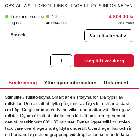
OBS: ALLA SITTDYNOR FINNS I LAGER TROTS INFON NEDAN!
4 809.00
kr
Leveransförsening
1-3
– ring oss.
arbetsdagar
exkl. moms
Storlek
Stimulite®
Lägg till i varukorg
Smart
Dyna
mängd
Beskrivning
Ytterligare information
Dokument
Stimulite® rullstolsdyna Smart är en sittdyna för alla typer av
rullstolar. Den är lätt att lyfta på grund av låg vikt, och är endast 5
cm hög. Du glider inte på dynan vilket underlättar vid körning av
rullstol. Dynan är lätt att skötas och lätt att hålla ren genom att
den tål maskintvätt 60° i 30 minuter. Dynan ligger still i rullstolen
tack vare överdragets antiglidyta undertill. Överdraget har också
ett bärhandtag och en greppring vid dragkedjan som underlättar