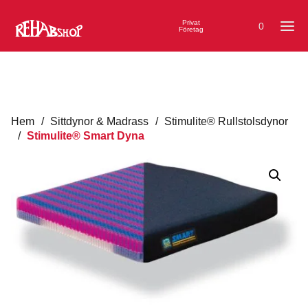
Privat
0
Företag
Hem
/
Sittdynor & Madrass
/
Stimulite® Rullstolsdynor
/
Stimulite® Smart Dyna