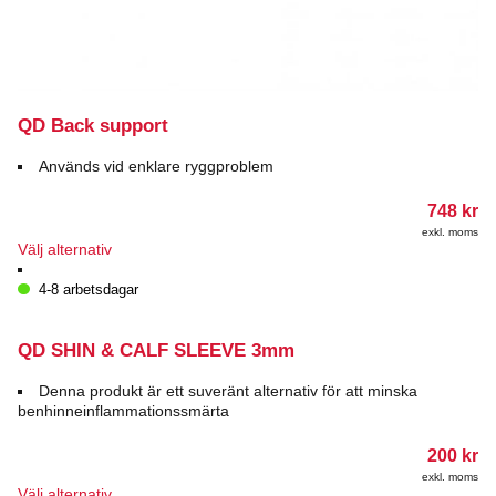
QD Back support
Används vid enklare ryggproblem
748
kr
exkl. moms
Den
Välj alternativ
här
produkten
4-8 arbetsdagar
har
flera
varianter.
QD SHIN & CALF SLEEVE 3mm
De
olika
Denna produkt är ett suveränt alternativ för att minska
alternativen
benhinneinflammationssmärta
kan
väljas
200
kr
på
exkl. moms
produktsidan
Den
Välj alternativ