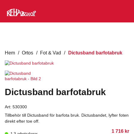
Hem
/
Ortos
/
Fot & Vad
/
Dictusband barfotabruk
Dictusband barfotabruk
Art:
530300
Tillbehör till Dictusband för barfota bruk. Dictusbandet, lyfter foten
direkt efter toe off.
1 716
kr
1-3 arbetsdagar