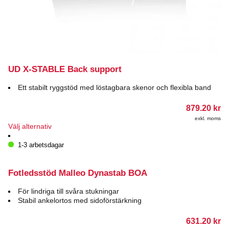
UD X-STABLE Back support
Ett stabilt ryggstöd med löstagbara skenor och flexibla band
879.20
kr
exkl. moms
Den
Välj alternativ
här
produkten
1-3 arbetsdagar
har
flera
varianter.
Fotledsstöd Malleo Dynastab BOA
De
olika
För lindriga till svåra stukningar
alternativen
Stabil ankelortos med sidoförstärkning
kan
väljas
631.20
kr
på