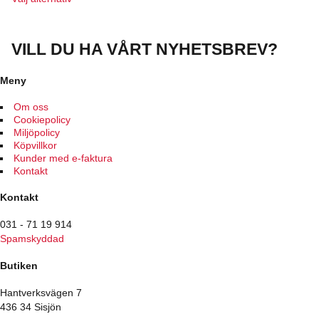
här
produkten
har
VILL DU HA VÅRT NYHETSBREV?
flera
varianter.
De
Meny
olika
alternativen
Om oss
kan
Cookiepolicy
väljas
Miljöpolicy
på
Köpvillkor
produktsidan
Kunder med e-faktura
Kontakt
Kontakt
031 - 71 19 914
Spamskyddad
Butiken
Hantverksvägen 7
436 34 Sisjön