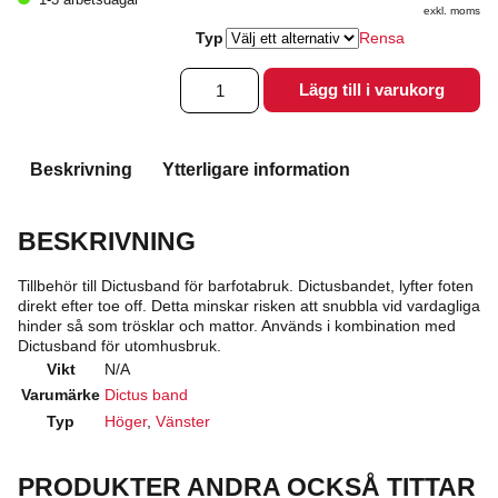
exkl. moms
Typ
Rensa
Dictusband
Lägg till i varukorg
barfotabruk
mängd
Beskrivning
Ytterligare information
BESKRIVNING
Tillbehör till Dictusband för barfotabruk. Dictusbandet, lyfter foten
direkt efter toe off. Detta minskar risken att snubbla vid vardagliga
hinder så som trösklar och mattor. Används i kombination med
Dictusband för utomhusbruk.
Vikt
N/A
Varumärke
Dictus band
Typ
Höger
,
Vänster
PRODUKTER ANDRA OCKSÅ TITTAR