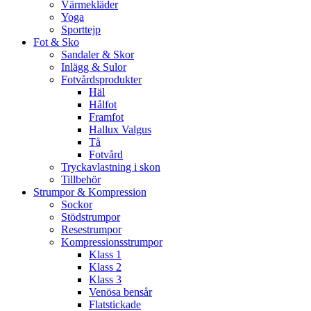
Värmekläder
Yoga
Sporttejp
Fot & Sko
Sandaler & Skor
Inlägg & Sulor
Fotvårdsprodukter
Häl
Hålfot
Framfot
Hallux Valgus
Tå
Fotvård
Tryckavlastning i skon
Tillbehör
Strumpor & Kompression
Sockor
Stödstrumpor
Resestrumpor
Kompressionsstrumpor
Klass 1
Klass 2
Klass 3
Venösa bensår
Flatstickade