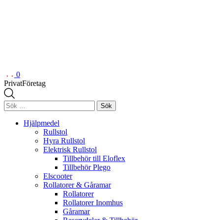
0
Privat
Företag
Sök
efter:
Hjälpmedel
Rullstol
Hyra Rullstol
Elektrisk Rullstol
Tillbehör till Eloflex
Tillbehör Plego
Elscooter
Rollatorer & Gåramar
Rollatorer
Rollatorer Inomhus
Gåramar