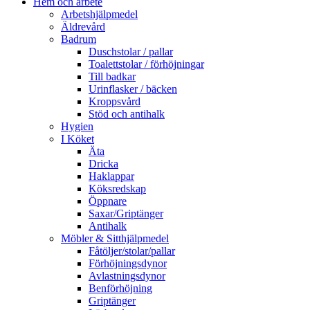
Hem och arbete
Arbetshjälpmedel
Äldrevård
Badrum
Duschstolar / pallar
Toalettstolar / förhöjningar
Till badkar
Urinflasker / bäcken
Kroppsvård
Stöd och antihalk
Hygien
I Köket
Äta
Dricka
Haklappar
Köksredskap
Öppnare
Saxar/Griptänger
Antihalk
Möbler & Sitthjälpmedel
Fåtöljer/stolar/pallar
Förhöjningsdynor
Avlastningsdynor
Benförhöjning
Griptänger