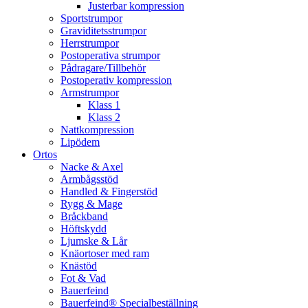
Justerbar kompression
Sportstrumpor
Graviditetsstrumpor
Herrstrumpor
Postoperativa strumpor
Pådragare/Tillbehör
Postoperativ kompression
Armstrumpor
Klass 1
Klass 2
Nattkompression
Lipödem
Ortos
Nacke & Axel
Armbågsstöd
Handled & Fingerstöd
Rygg & Mage
Bråckband
Höftskydd
Ljumske & Lår
Knäortoser med ram
Knästöd
Fot & Vad
Bauerfeind
Bauerfeind® Specialbeställning