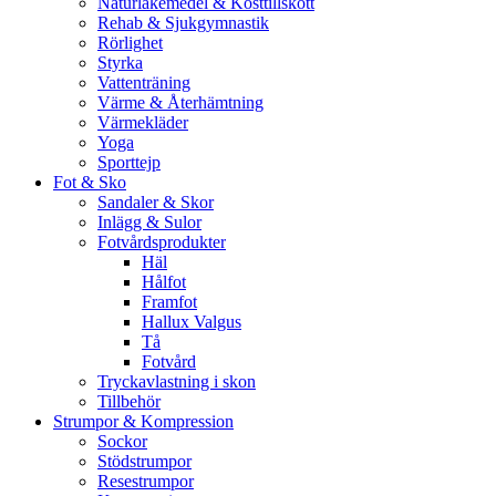
Naturläkemedel & Kosttillskott
Rehab & Sjukgymnastik
Rörlighet
Styrka
Vattenträning
Värme & Återhämtning
Värmekläder
Yoga
Sporttejp
Fot & Sko
Sandaler & Skor
Inlägg & Sulor
Fotvårdsprodukter
Häl
Hålfot
Framfot
Hallux Valgus
Tå
Fotvård
Tryckavlastning i skon
Tillbehör
Strumpor & Kompression
Sockor
Stödstrumpor
Resestrumpor