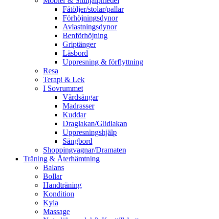
Möbler & Sitthjälpmedel
Fåtöljer/stolar/pallar
Förhöjningsdynor
Avlastningsdynor
Benförhöjning
Griptänger
Läsbord
Uppresning & förflyttning
Resa
Terapi & Lek
I Sovrummet
Vårdsängar
Madrasser
Kuddar
Draglakan/Glidlakan
Uppresningshjälp
Sängbord
Shoppingvagnar/Dramaten
Träning & Återhämtning
Balans
Bollar
Handträning
Kondition
Kyla
Massage