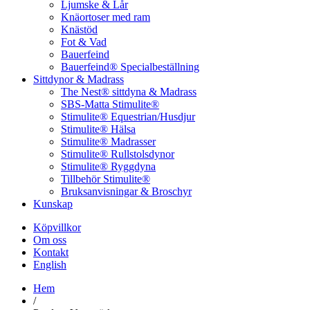
Ljumske & Lår
Knäortoser med ram
Knästöd
Fot & Vad
Bauerfeind
Bauerfeind® Specialbeställning
Sittdynor & Madrass
The Nest® sittdyna & Madrass
SBS-Matta Stimulite®
Stimulite® Equestrian/Husdjur
Stimulite® Hälsa
Stimulite® Madrasser
Stimulite® Rullstolsdynor
Stimulite® Ryggdyna
Tillbehör Stimulite®
Bruksanvisningar & Broschyr
Kunskap
Köpvillkor
Om oss
Kontakt
English
Hem
/