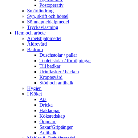
Postoperativ
Smärtlindring
Syn, skrift och hörsel
Sömnapnehjälpmedel
Tryckavlastning
Hem och arbete
Arbetshjälpmedel
Äldrevård
Badrum
Duschstolar / pallar
Toalettstolar / förhöjningar
Till badkar
Urinflasker / bäcken
Kroppsvård
Stöd och antihalk
Hygien
I Köket
Äta
Dricka
Haklappar
Köksredskap
Öppnare
Saxar/Griptänger
Antihalk