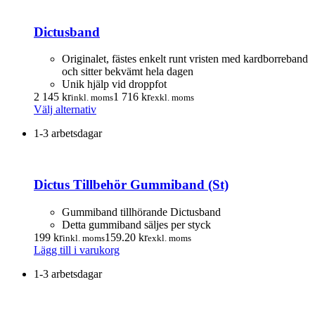
Dictusband
Originalet, fästes enkelt runt vristen med kardborreband
och sitter bekvämt hela dagen
Unik hjälp vid droppfot
2 145
kr
1 716
kr
inkl. moms
exkl. moms
Den
Välj alternativ
här
1-3 arbetsdagar
produkten
har
flera
varianter.
Dictus Tillbehör Gummiband (St)
De
olika
alternativen
Gummiband tillhörande Dictusband
kan
Detta gummiband säljes per styck
väljas
199
kr
159.20
kr
inkl. moms
exkl. moms
på
Lägg till i varukorg
produktsidan
1-3 arbetsdagar