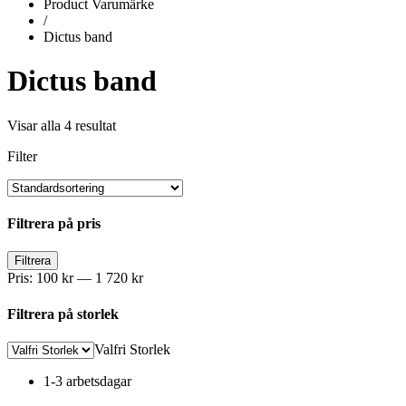
Product Varumärke
/
Dictus band
Dictus band
Visar alla 4 resultat
Filter
Filtrera på pris
Min
Max
Filtrera
pris
pris
Pris:
100 kr
—
1 720 kr
Filtrera på storlek
Valfri Storlek
1-3 arbetsdagar