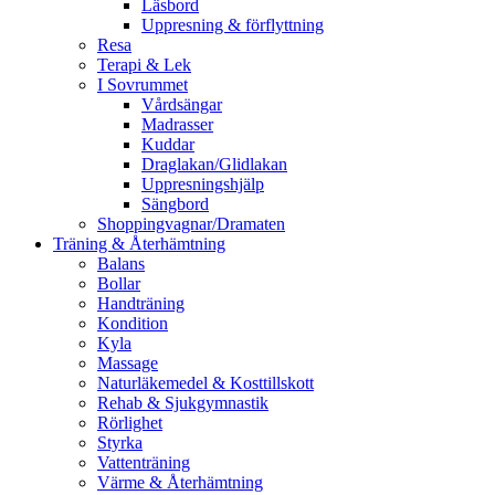
Läsbord
Uppresning & förflyttning
Resa
Terapi & Lek
I Sovrummet
Vårdsängar
Madrasser
Kuddar
Draglakan/Glidlakan
Uppresningshjälp
Sängbord
Shoppingvagnar/Dramaten
Träning & Återhämtning
Balans
Bollar
Handträning
Kondition
Kyla
Massage
Naturläkemedel & Kosttillskott
Rehab & Sjukgymnastik
Rörlighet
Styrka
Vattenträning
Värme & Återhämtning