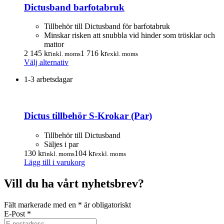
Dictusband barfotabruk
Tillbehör till Dictusband för barfotabruk
Minskar risken att snubbla vid hinder som trösklar och
mattor
2 145
kr
1 716
kr
inkl. moms
exkl. moms
Den
Välj alternativ
här
1-3 arbetsdagar
produkten
har
flera
varianter.
Dictus tillbehör S-Krokar (Par)
De
olika
alternativen
Tillbehör till Dictusband
kan
Säljes i par
väljas
130
kr
104
kr
inkl. moms
exkl. moms
på
Lägg till i varukorg
produktsidan
Vill du ha vårt nyhetsbrev?
Fält markerade med en
*
är obligatoriskt
E-Post
*