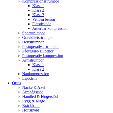
Kompressionsstrumpor
Klass 1
Klass 2
Klass 3
Venösa bensår
Flatstickade
Justerbar kompression
Sportstrumpor
Graviditetsstrumpor
Herrstrumpor
Postoperativa strumpor
Pådragare/Tillbehör
Postoperativ kompression
Armstrumpor
Klass 1
Klass 2
Nattkompression
Lipödem
Ortos
Nacke & Axel
Armbågsstöd
Handled & Fingerstöd
Rygg & Mage
Bråckband
Höftskydd