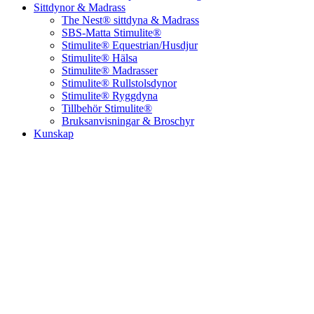
Sittdynor & Madrass
The Nest® sittdyna & Madrass
SBS-Matta Stimulite®
Stimulite® Equestrian/Husdjur
Stimulite® Hälsa
Stimulite® Madrasser
Stimulite® Rullstolsdynor
Stimulite® Ryggdyna
Tillbehör Stimulite®
Bruksanvisningar & Broschyr
Kunskap