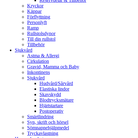
Reservdelar & Tillbehör
Kryckor
Käppar
Förflyttning
Personlyft
Ramp
Rullstolsdynor
Till din rullstol
Tillbehör
Sjukvård
Astma & Allergi
Cirkulation
Gravid, Mamma och Baby
Inkontinens
Sjukvård
Hudvård/Sårvård
Elastiska lindor
Skavskydd
Blodtrycksmätare
Hjärtstartare
Postoperativ
Smärtlindring
Syn, skrift och hörsel
Sömnapnehjälpmedel
Tryckavlastning