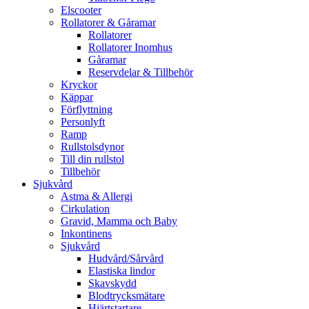
Elscooter
Rollatorer & Gåramar
Rollatorer
Rollatorer Inomhus
Gåramar
Reservdelar & Tillbehör
Kryckor
Käppar
Förflyttning
Personlyft
Ramp
Rullstolsdynor
Till din rullstol
Tillbehör
Sjukvård
Astma & Allergi
Cirkulation
Gravid, Mamma och Baby
Inkontinens
Sjukvård
Hudvård/Sårvård
Elastiska lindor
Skavskydd
Blodtrycksmätare
Hjärtstartare