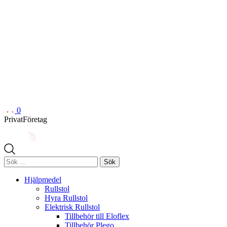
0
Privat
Företag
Sök
efter:
Hjälpmedel
Rullstol
Hyra Rullstol
Elektrisk Rullstol
Tillbehör till Eloflex
Tillbehör Plego