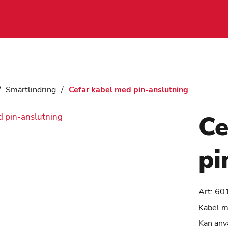
/
Smärtlindring
/
Cefar kabel med pin-anslutning
Ce
pi
Art:
60
Kabel me
Kan anvä