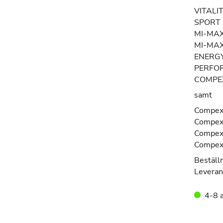
VITALI
SPORT 
MI-MA
MI-MAX
ENERGY
PERFO
COMPE
samt
Compex 
Compex 
Compex
Compex
Beställ
Leveran
4-8 