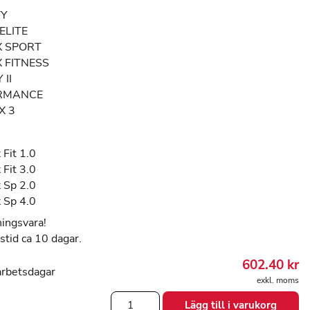
TY
ELITE
X SPORT
 FITNESS
 II
RMANCE
X 3
Fit 1.0
Fit 3.0
 Sp 2.0
 Sp 4.0
ningsvara!
stid ca 10 dagar.
602.40
kr
arbetsdagar
exkl. moms
Cefar
Lägg till i varukorg
kabel