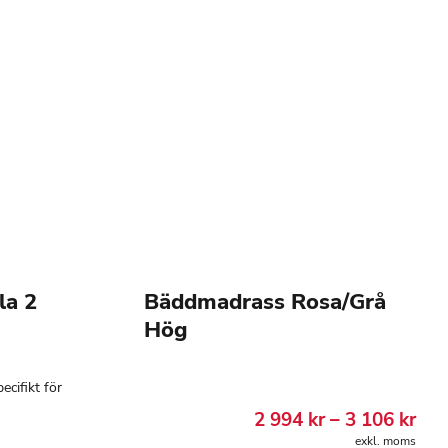
la 2
Bäddmadrass Rosa/Grå
Hög
ecifikt för
Pris
2 994
kr
–
3 106
kr
2
exkl. moms