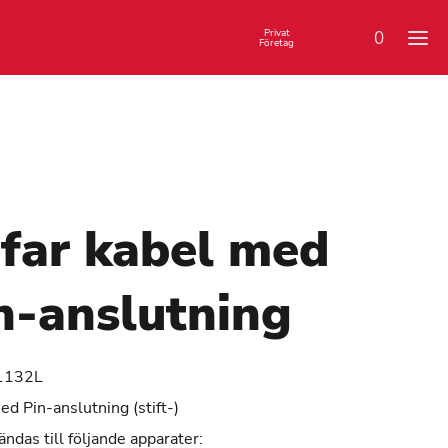
Privat
0
Företag
far kabel med
n-anslutning
1132L
d Pin-anslutning (stift-)
ndas till följande apparater: