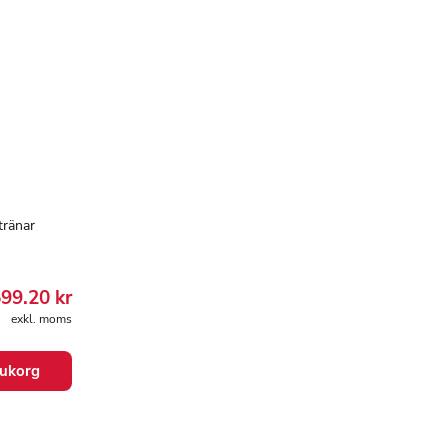
tränar
599.20
kr
exkl. moms
arukorg