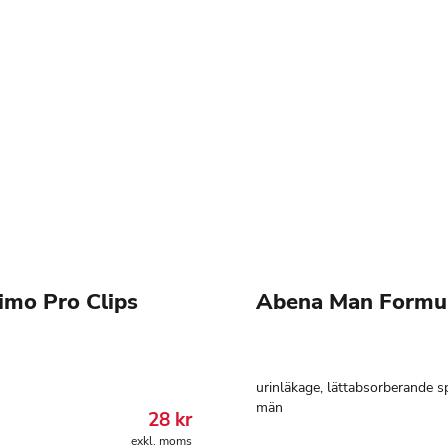
imo Pro Clips
Abena Man Formu
urinläkage, lättabsorberande sp
män
28
kr
exkl. moms