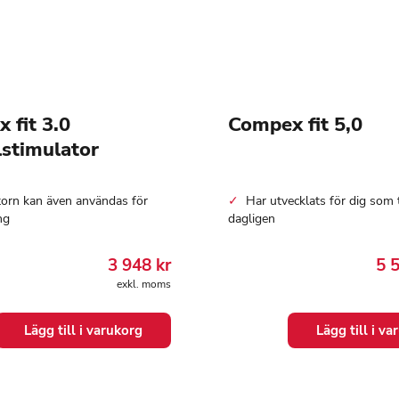
 fit 3.0
Compex fit 5,0
stimulator
torn kan även användas för
Har utvecklats för dig som 
ng
dagligen
3 948
kr
5 
exkl. moms
Lägg till i varukorg
Lägg till i v