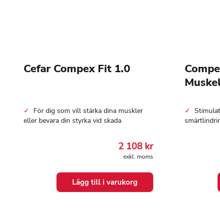
Cefar Compex Fit 1.0
Compex
Muskel
För dig som vill stärka dina muskler
Stimula
eller bevara din styrka vid skada
smärtlindri
2 108
kr
exkl. moms
Lägg till i varukorg