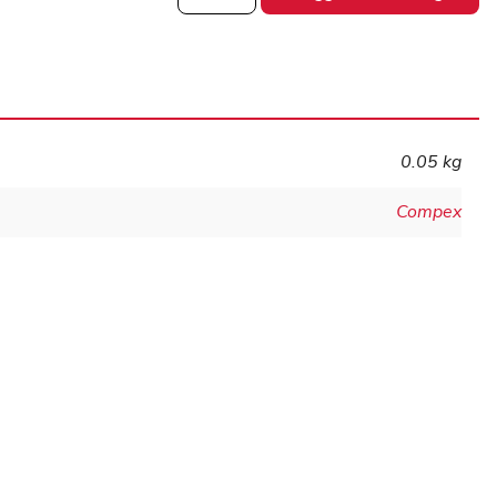
med
pin-
anslutning
mängd
0.05 kg
Compex