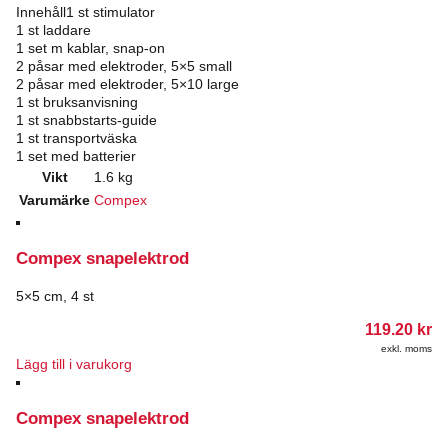
Innehåll1 st stimulator
1 st laddare
1 set m kablar, snap-on
2 påsar med elektroder, 5×5 small
2 påsar med elektroder, 5×10 large
1 st bruksanvisning
1 st snabbstarts-guide
1 st transportväska
1 set med batterier
Vikt
1.6 kg
Varumärke
Compex
Compex snapelektrod
5×5 cm, 4 st
119.20
kr
exkl. moms
Lägg till i varukorg
Compex snapelektrod