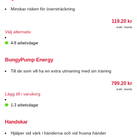
De
olika
Minskar risken för översträckning
alternativen
kan
119.20
kr
väljas
exkl. moms
på
Den
Välj alternativ
produktsidan
här
produkten
4-8 arbetsdagar
har
flera
varianter.
BungyPump Energy
De
olika
Till de som vill ha en extra utmaning med sin träning
alternativen
kan
799.20
kr
väljas
exkl. moms
på
Lägg till i varukorg
produktsidan
1-3 arbetsdagar
Handskar
Hjälper vid värk i händerna och vid frusna händer