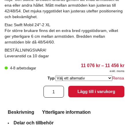
ena eller andra hållet. Mått mellan armstöden kan justeras till
42/48/54. Det mjuka ryggstödet kan justeras utefter positionering
och bekvämlighet.
Etac Swift Mobil 24″-2 XL
För större brukare finns det en extra bred ryggstödsram, vilket
ger ytterligare 6 cm mellan armstöden. Bredden mellan
armstöden blir då 48/54/60.
BESTÄLLNINGSVARA!
Leveranstid ca 10 dagar
Pr
11 076
kr
–
11 456
kr
4-8 arbetsdagar
11
exkl. moms
07
till
Typ
Rensa
11
45
Etac
Lägg till i varukorg
Swift
Mobil
24"-2
mängd
Beskrivning
Ytterligare information
Delar och tillbehör