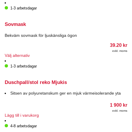
1-3 arbetsdagar
Sovmask
Bekväm sovmask för ljuskänsliga ögon
39.20
kr
exkl. moms
Den
Välj alternativ
här
produkten
1-3 arbetsdagar
har
flera
varianter.
Duschpall/stol reko Mjukis
De
olika
Sitsen av polyuretanskum ger en mjuk värmeisolerande yta
alternativen
kan
1 900
kr
väljas
exkl. moms
på
Lägg till i varukorg
produktsidan
4-8 arbetsdagar