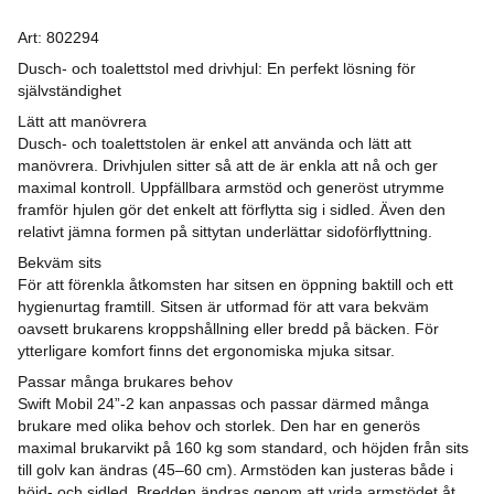
Art:
802294
Dusch- och toalettstol med drivhjul: En perfekt lösning för
självständighet
Lätt att manövrera
Dusch- och toalettstolen är enkel att använda och lätt att
manövrera. Drivhjulen sitter så att de är enkla att nå och ger
maximal kontroll. Uppfällbara armstöd och generöst utrymme
framför hjulen gör det enkelt att förflytta sig i sidled. Även den
relativt jämna formen på sittytan underlättar sidoförflyttning.
Bekväm sits
För att förenkla åtkomsten har sitsen en öppning baktill och ett
hygienurtag framtill. Sitsen är utformad för att vara bekväm
oavsett brukarens kroppshållning eller bredd på bäcken. För
ytterligare komfort finns det ergonomiska mjuka sitsar.
Passar många brukares behov
Swift Mobil 24”-2 kan anpassas och passar därmed många
brukare med olika behov och storlek. Den har en generös
maximal brukarvikt på 160 kg som standard, och höjden från sits
till golv kan ändras (45–60 cm). Armstöden kan justeras både i
höjd- och sidled. Bredden ändras genom att vrida armstödet åt