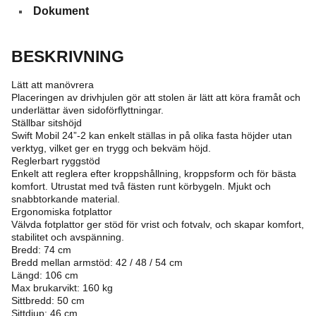
Dokument
BESKRIVNING
Lätt att manövrera
Placeringen av drivhjulen gör att stolen är lätt att köra framåt och
underlättar även sidoförflyttningar.
Ställbar sitshöjd
Swift Mobil 24”-2 kan enkelt ställas in på olika fasta höjder utan
verktyg, vilket ger en trygg och bekväm höjd.
Reglerbart ryggstöd
Enkelt att reglera efter kroppshållning, kroppsform och för bästa
komfort. Utrustat med två fästen runt körbygeln. Mjukt och
snabbtorkande material.
Ergonomiska fotplattor
Välvda fotplattor ger stöd för vrist och fotvalv, och skapar komfort,
stabilitet och avspänning.
Bredd: 74 cm
Bredd mellan armstöd: 42 / 48 / 54 cm
Längd: 106 cm
Max brukarvikt: 160 kg
Sittbredd: 50 cm
Sittdjup: 46 cm