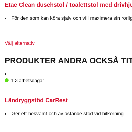
Etac Clean duschstol / toalettstol med drivhj
har
flera
varianter.
För den som kan köra själv och vill maximera sin rörli
De
olika
alternativen
Den
Välj alternativ
kan
här
väljas
produkten
på
PRODUKTER ANDRA OCKSÅ TI
har
produktsidan
flera
varianter.
1-3 arbetsdagar
De
olika
alternativen
Ländryggstöd CarRest
kan
väljas
Ger ett bekvämt och avlastande stöd vid bilkörning
på
produktsidan