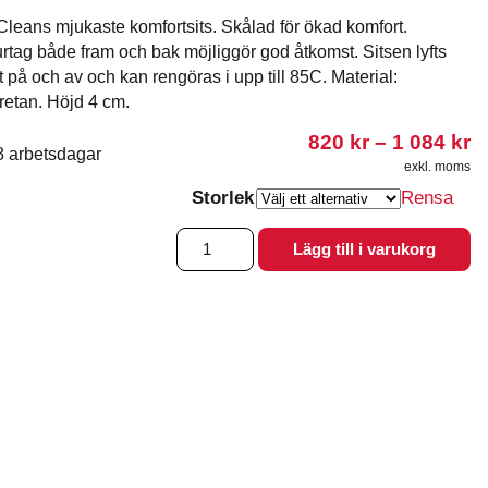
Cleans mjukaste komfortsits. Skålad för ökad komfort.
urtag både fram och bak möjliggör god åtkomst. Sitsen lyfts
t på och av och kan rengöras i upp till 85C. Material:
retan. Höjd 4 cm.
Pr
820
kr
–
1 084
kr
8 arbetsdagar
8
exkl. moms
til
Storlek
Rensa
1
0
Komfortsits
Lägg till i varukorg
Etac
Clean
mjuk,
höjd
4
cm
mängd