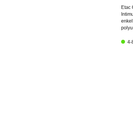
Etac 
Intim
enkel
polyu
4-