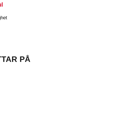
ul
ghet
TTAR PÅ