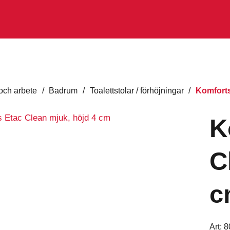
ch arbete
/
Badrum
/
Toalettstolar / förhöjningar
/
Komforts
K
C
c
Art:
8