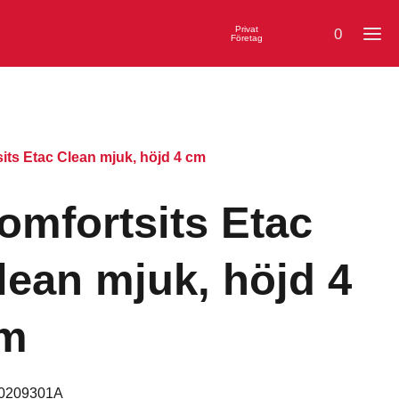
Privat
0
Företag
its Etac Clean mjuk, höjd 4 cm
omfortsits Etac
lean mjuk, höjd 4
m
0209301A